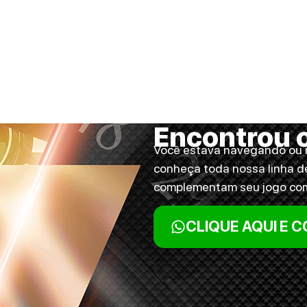
Encontrou 
Você estava navegando ou n
conheça toda nossa linha d
complementam seu jogo com 
CLIQUE AQUI E 