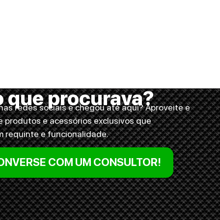
o que procurava?
as redes sociais e chegou até aqui? Aproveite e
e produtos e acessórios exclusivos que
requinte e funcionalidade.
CONVERSE COM UM CONSULTOR!