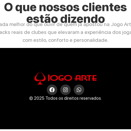
O que nossos clientes
estão dizendo
ada melhor do que ouvir de quem já apostou na Jogo Art
cks reais de clubes que elevaram a experiência dos jo
com estilo, conforto e personalidade.
© 2025 Todos os direitos reservados.