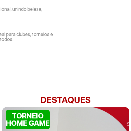
onal, unindo beleza,
al para clubes, torneios e
 todos.
DESTAQUES
TORNEIO
HOME GAME