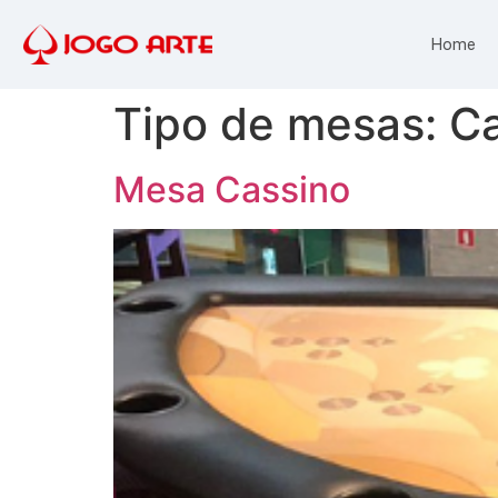
Home
Tipo de mesas:
Ca
Mesa Cassino