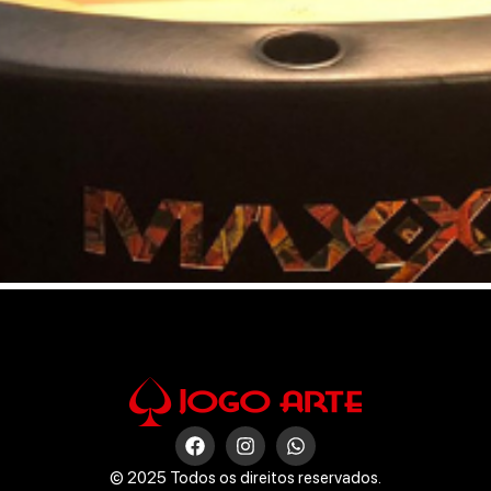
© 2025 Todos os direitos reservados.